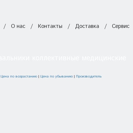
/
О нас
/
Контакты
/
Доставка
/
Сервис
альники коллективные медицинские
:
Цена по возрастанию
|
Цена по убыванию
|
Производитель